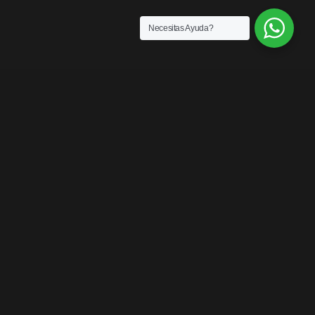
Necesitas Ayuda?
SENSACIONES
¡LOS MEJORES
PRODUCTOS DEL
MERCADO!
Contáctanos