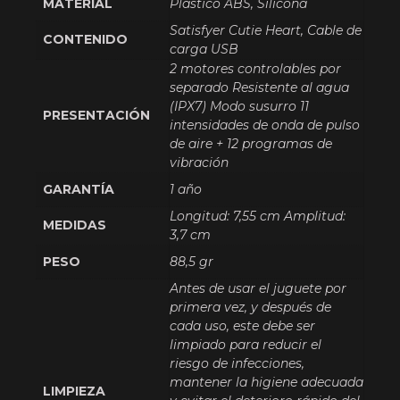
MATERIAL
Plástico ABS, Silicona
Satisfyer Cutie Heart, Cable de
CONTENIDO
carga USB
2 motores controlables por
separado Resistente al agua
(IPX7) Modo susurro 11
PRESENTACIÓN
intensidades de onda de pulso
de aire + 12 programas de
vibración
GARANTÍA
1 año
Longitud: 7,55 cm Amplitud:
MEDIDAS
3,7 cm
PESO
88,5 gr
Antes de usar el juguete por
primera vez, y después de
cada uso, este debe ser
limpiado para reducir el
riesgo de infecciones,
mantener la higiene adecuada
LIMPIEZA