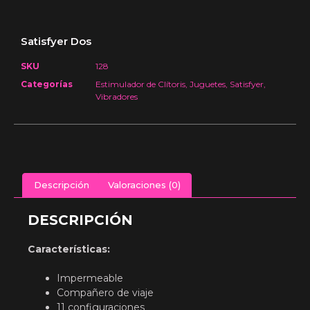
Satisfyer Dos
SKU
128
Categorías
Estimulador de Clítoris
,
Juguetes
,
Satisfyer
,
Vibradores
Descripción
Valoraciones (0)
DESCRIPCIÓN
Características:
Impermeable
Compañero de viaje
11 configuraciones