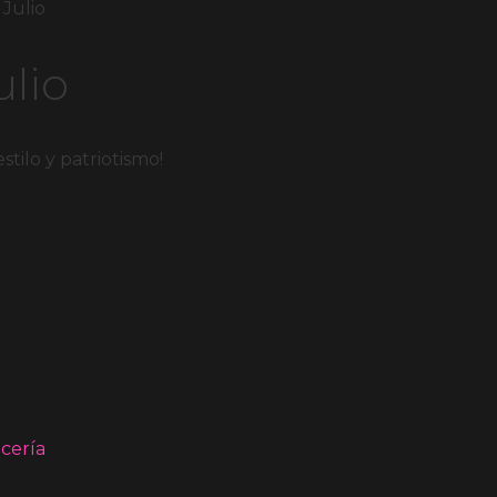
 Julio
ulio
estilo y patriotismo!
cería