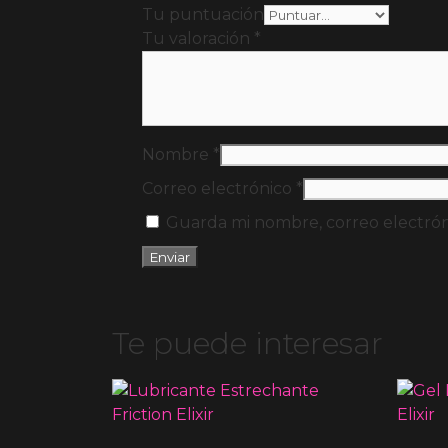
Tu puntuación
Tu valoración
*
Nombre
*
Correo electrónico
*
Guarda mi nombre, correo electrón
Te puede interesar