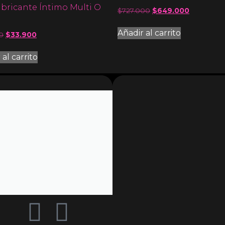
ubricante Íntimo Multi O
$
727.000
$
649.000
Añadir al carrito
0
$
33.900
 al carrito