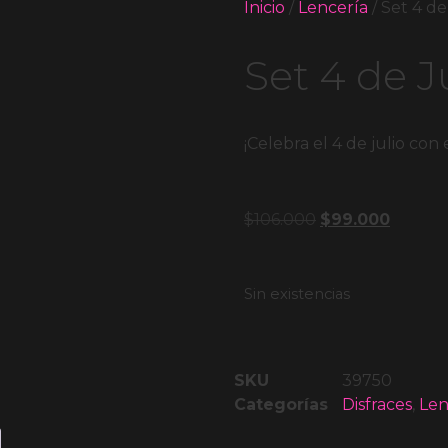
Inicio
/
Lencería
/ Set 4 de
Set 4 de J
¡Celebra el 4 de julio con 
$
106.000
$
99.000
Sin existencias
SKU
39750
Categorías
Disfraces
,
Len