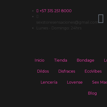
+57 315 251 8000
sexstoresensaciones@gmail.com
Lunes - Domingo: 24hrs
Inicio
Tienda
Bondage
L
Dildos
Disfraces
EcoVibes
Lencería
Lovense
Sex Ma
Blog