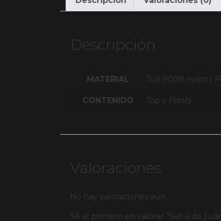
Descripción
Valoraciones (0)
Descripción
MATERIAL
Tull (100% nylon), P
CONTENIDO
Top y Panty
Valoraciones
No hay valoraciones aún.
Sé el primero en valorar “Set 4 de Juli