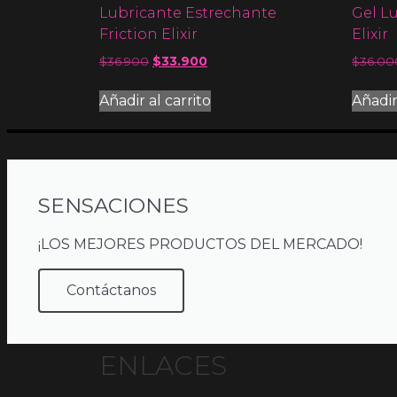
Lubricante Estrechante
Gel L
Friction Elixir
Elixir
$
36.900
$
33.900
$
36.00
Añadir al carrito
Añadir
SENSACIONES
¡LOS MEJORES PRODUCTOS DEL MERCADO!
Contáctanos
ENLACES