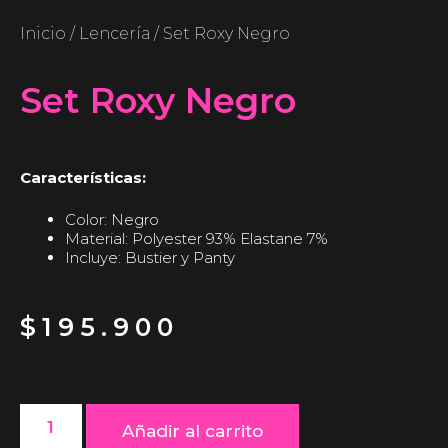
Inicio
/
Lencería
/ Set Roxy Negro
Set Roxy Negro
Características:
Color: Negro
Material: Polyester 93% Elastane 7%
Incluye: Bustier y Panty
$
195.900
Añadir al carrito