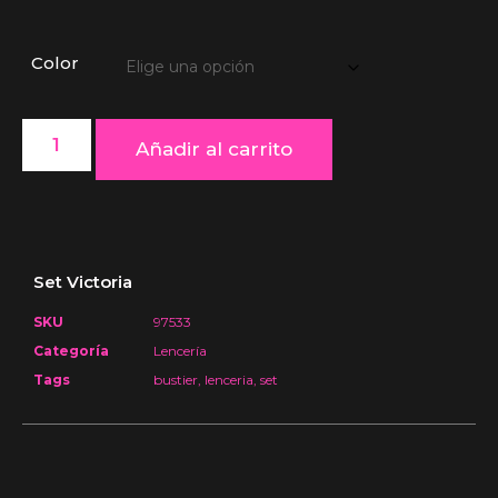
Color
Añadir al carrito
Set Victoria
SKU
97533
Categoría
Lencería
Tags
bustier
,
lenceria
,
set