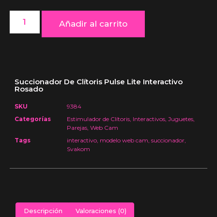
Añadir al carrito
Succionador De Clítoris Pulse Lite Interactivo
Rosado
SKU
9384
Categorías
Estimulador de Clítoris
,
Interactivos
,
Juguetes
,
Parejas
,
Web Cam
Tags
interactivo
,
modelo web cam
,
succionador
,
Svakom
Descripción
Valoraciones (0)