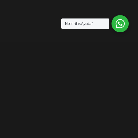
Necesitas Ayuda?
SENSACIONES
¡LOS MEJORES
PRODUCTOS DEL
MERCADO!
Contáctanos