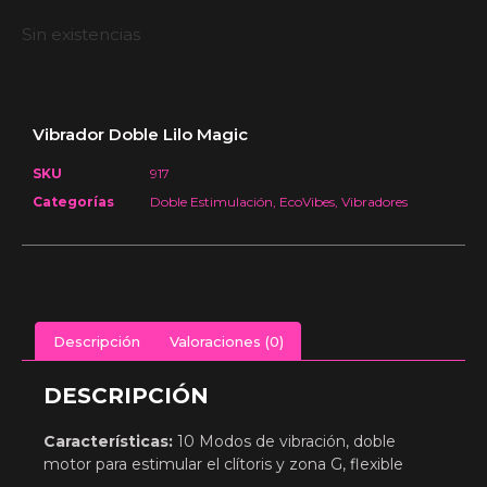
Sin existencias
Vibrador Doble Lilo Magic
SKU
917
Categorías
Doble Estimulación
,
EcoVibes
,
Vibradores
Descripción
Valoraciones (0)
DESCRIPCIÓN
Características
:
10 Modos de vibración, doble
motor para estimular el clítoris y zona G, flexible