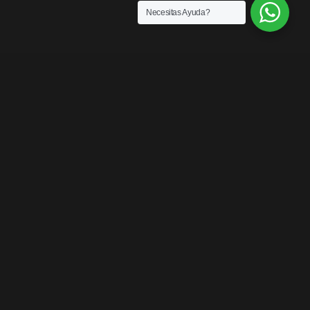
Necesitas Ayuda?
SENSACIONES
¡LOS MEJORES
PRODUCTOS DEL
MERCADO!
Contáctanos