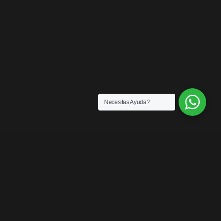
Necesitas Ayuda?
SENSACIONES
¡LOS MEJORES
PRODUCTOS DEL
MERCADO!