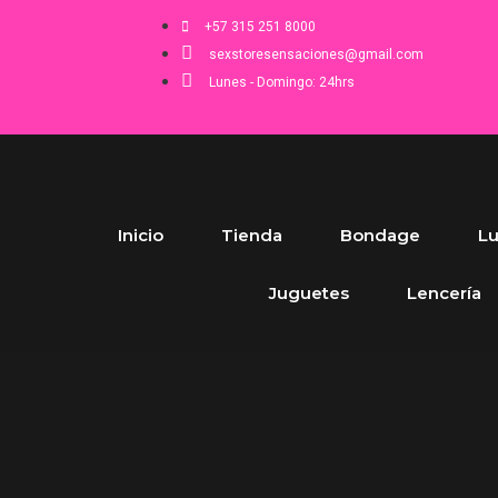
+57 315 251 8000
sexstoresensaciones@gmail.com
Lunes - Domingo: 24hrs
Inicio
Tienda
Bondage
Lu
Juguetes
Lencería