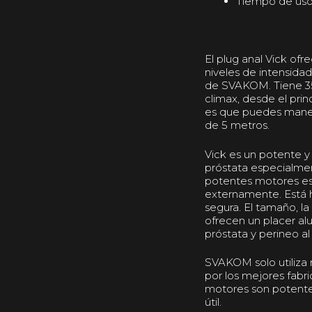
Tiempo de uso:
El plug anal Vick of
niveles de intensida
de SVAKOM. Tiene 35 
climax, desde el princ
es que puedes manej
de 5 metros.
Vick es un potente y
próstata especialme
potentes motores es
externamente. Está h
segura. El tamaño, la
ofrecen un placer a
próstata y perineo a
SVAKOM solo utiliza 
por los mejores fabr
motores son potentes,
útil.