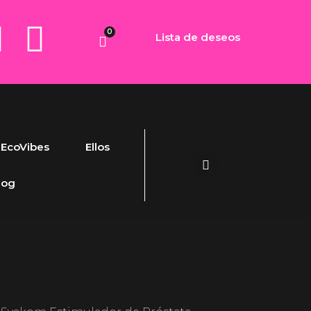
0
Lista de deseos
EcoVibes
Ellos
log