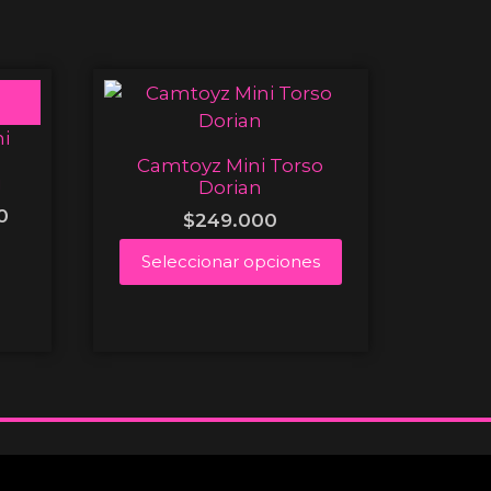
Camtoyz Mini Torso
i
Dorian
0
$
249.000
Seleccionar opciones