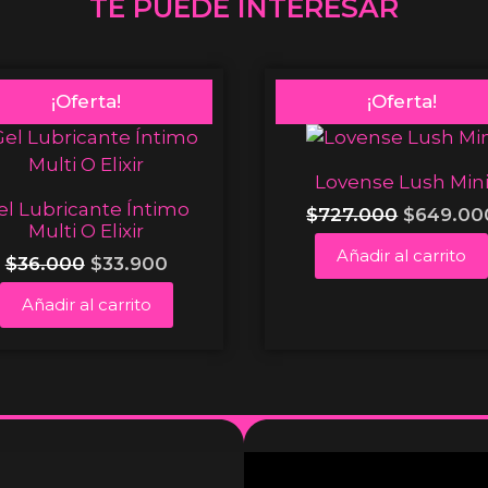
TE PUEDE INTERESAR
¡Oferta!
¡Oferta!
Lovense Lush Min
el Lubricante Íntimo
$
727.000
$
649.00
Multi O Elixir
Añadir al carrito
$
36.000
$
33.900
Añadir al carrito