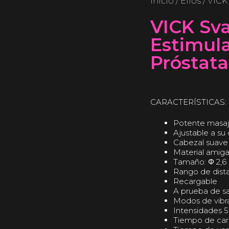
Inicio
/
Ellos
/ VICK
VICK Sv
Estimul
Próstata
CARACTERÍSTICAS:
Potente masaj
Ajustable a su
Cabezal suave p
Material amig
Tamaño: Φ 2,6 
Rango de dista
Recargable
A prueba de s
Modos de vibra
Intensidades 5
Tiempo de carg