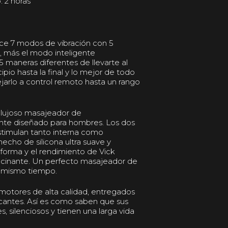
 2 horas
rece 7 modos de vibración con 5
d, más el modo inteligente
maneras diferentes de llevarte al
ipio hasta la final y lo mejor de todo
arlo a control remoto hasta un rango
 lujoso masajeador de
nte diseñado para hombres. Los dos
timulan tanto interna como
echo de silicona ultra suave y
 forma y el rendimiento de Vick
lucinante. Un perfecto masajeador de
l mismo tiempo.
motores de alta calidad, entregados
icantes. Así es como saben que sus
 silenciosos y tienen una larga vida