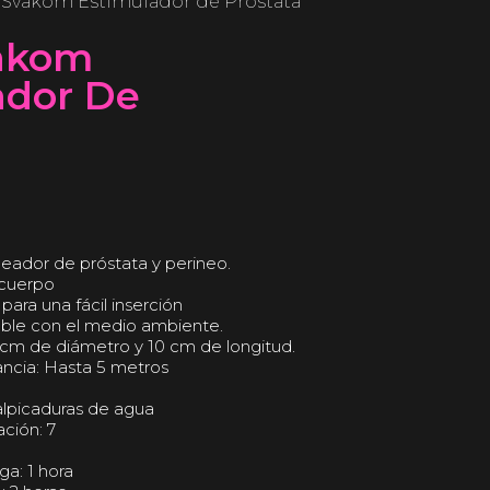
 Svakom Estimulador de Próstata
akom
ador De
eador de próstata y perineo.
 cuerpo
ara una fácil inserción
able con el medio ambiente.
cm de diámetro y 10 cm de longitud.
ncia: Hasta 5 metros
alpicaduras de agua
ción: 7
a: 1 hora