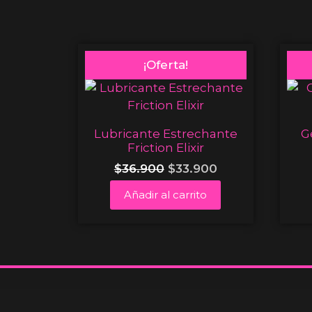
¡Oferta!
Lubricante Estrechante
G
Friction Elixir
$
36.900
$
33.900
Añadir al carrito