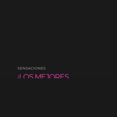
SENSACIONES
¡LOS MEJORES
PRODUCTOS DEL
MERCADO!
Contáctanos